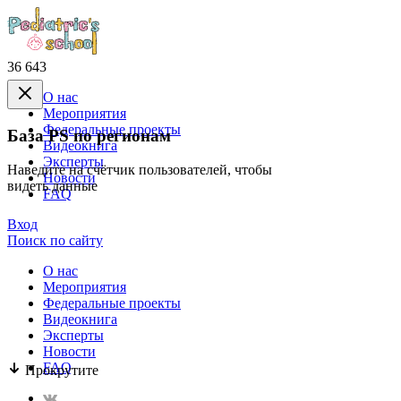
36 643
О нас
Mероприятия
Федеральные проекты
База PS по регионам
Видеокнига
Эксперты
Наведите на счётчик пользователей, чтобы
Новости
видеть данные
FAQ
Вход
Поиск по сайту
О нас
Mероприятия
Федеральные проекты
Видеокнига
Эксперты
Новости
FAQ
Прокрутите