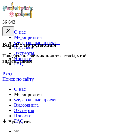
36 643
О нас
Mероприятия
Федеральные проекты
База PS по регионам
Видеокнига
Эксперты
Наведите на счётчик пользователей, чтобы
Новости
видеть данные
FAQ
Вход
Поиск по сайту
О нас
Mероприятия
Федеральные проекты
Видеокнига
Эксперты
Новости
FAQ
Прокрутите