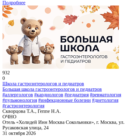
Подробнее
932
0
Школа гастроэнтерологов и педиатров
Большая школа гастроэнтерологов и педиатров
#аллергологов
#кардиологов
#педиатрия
#ревматология
#пульмонология
#инфекционные болезни
#диетология
#гастроэнтерология
Скворцова Т.А., Геппе Н.А.
ОЧНО
Отель «Холидей Инн Москва Сокольники», г. Москва, ул.
Русаковская улица, 24
31 октября 2026