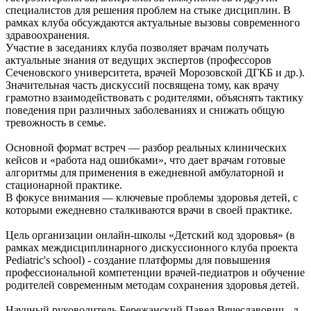
специалистов для решения проблем на стыке дисциплин. В
рамках клуба обсуждаются актуальные вызовы современного
здравоохранения.
Участие в заседаниях клуба позволяет врачам получать
актуальные знания от ведущих экспертов (профессоров
Сеченовского университета, врачей Морозовской ДГКБ и др.).
Значительная часть дискуссий посвящена тому, как врачу
грамотно взаимодействовать с родителями, объяснять тактику
поведения при различных заболеваниях и снижать общую
тревожность в семье.
Основной формат встреч — разбор реальных клинических
кейсов и «работа над ошибками», что дает врачам готовые
алгоритмы для применения в ежедневной амбулаторной и
стационарной практике.
В фокусе внимания — ключевые проблемы здоровья детей, с
которыми ежедневно сталкиваются врачи в своей практике.
Цель организации онлайн-школы «Детский код здоровья» (в
рамках междисциплинарного дискуссионного клуба проекта
Pediatric's school) - создание платформы для повышения
профессиональной компетенции врачей-педиатров и обучение
родителей современным методам сохранения здоровья детей.
Научный руководитель Бережанский Павел Вячеславович - д.