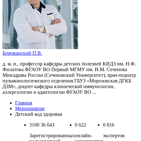
Бережанский П.В.
д. м. н., профессор кафедры детских болезней КИДЗ им. Н.Ф.
Филатова ФГАОУ ВО Первый МГМУ им. И.М. Сеченова
Минздрава России (Сеченовский Университет), врач-педиатр
пульмонологического отделения ГБУЗ «Морозовская ДГКБ
ДЗМ», доцент кафедры клинической иммунологии,
аллергологии и адаптологии ФГАОУ ВО ...
Главная
Мероприятия
Детский код здоровья
3100
36 643
0
622
0
816
Зарегистрированных
онлайн-
экспертов