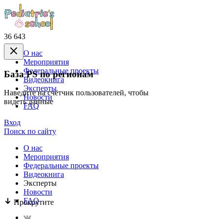
36 643
О нас
Mероприятия
Федеральные проекты
База PS по регионам
Видеокнига
Эксперты
Наведите на счётчик пользователей, чтобы
Новости
видеть данные
FAQ
Вход
Поиск по сайту
О нас
Mероприятия
Федеральные проекты
Видеокнига
Эксперты
Новости
FAQ
Прокрутите