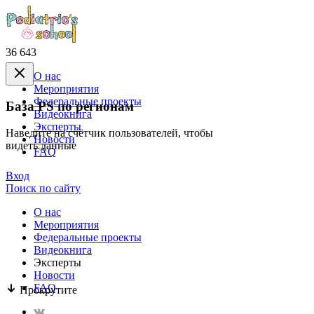
36 643
О нас
Mероприятия
Федеральные проекты
База PS по регионам
Видеокнига
Эксперты
Наведите на счётчик пользователей, чтобы
Новости
видеть данные
FAQ
Вход
Поиск по сайту
О нас
Mероприятия
Федеральные проекты
Видеокнига
Эксперты
Новости
FAQ
Прокрутите