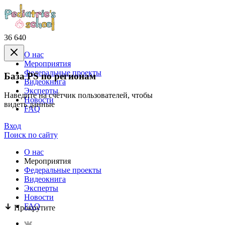
36 640
О нас
Mероприятия
Федеральные проекты
База PS по регионам
Видеокнига
Эксперты
Наведите на счётчик пользователей, чтобы
Новости
видеть данные
FAQ
Вход
Поиск по сайту
О нас
Mероприятия
Федеральные проекты
Видеокнига
Эксперты
Новости
FAQ
Прокрутите