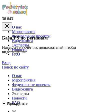
36 643
О нас
Mероприятия
Федеральные проекты
База PS по регионам
Видеокнига
Эксперты
Наведите на счётчик пользователей, чтобы
Новости
видеть данные
FAQ
Вход
Поиск по сайту
О нас
Mероприятия
Федеральные проекты
Видеокнига
Эксперты
Новости
FAQ
Прокрутите