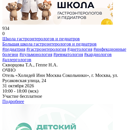
934
0
Школа гастроэнтерологов и педиатров
Большая школа гастроэнтерологов и педиатров
#педиатрия
#гастроэнтерология
#диетология
#инфекционные
болезни
#пульмонология
#ревматология
#кардиологов
#аллергологов
Скворцова Т.А., Геппе Н.А.
ОЧНО
Отель «Холидей Инн Москва Сокольники», г. Москва, ул.
Русаковская улица, 24
31 октября 2026
10:00 - 18:00 (мск)
Участие бесплатное
Подробнее