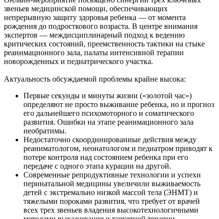
звеньев медицинской помощи, обеспечивающих
непрерывную защиту здоровья ребенка — от момента
рождения до подросткового возраста. В центре внимания
экспертов — междисциплинарный подход к ведению
критических состояний, преемственность тактики на стыке
реанимационного зала, палаты интенсивной терапии
новорожденных и педиатрического участка.
Актуальность обсуждаемой проблемы крайне высока:
Первые секунды и минуты жизни («золотой час»)
определяют не просто выживание ребенка, но и прогноз
его дальнейшего психомоторного и соматического
развития. Ошибки на этапе реанимационного зала
необратимы.
Недостаточно скоординированные действия между
реаниматологом, неонатологом и педиатром приводят к
потере контроля над состоянием ребенка при его
передаче с одного этапа курации на другой.
Современные репродуктивные технологии и успехи
перинатальной медицины увеличили выживаемость
детей с экстремально низкой массой тела (ЭНМТ) и
тяжелыми пороками развития, что требует от врачей
всех трех звеньев владения высокотехнологичными
методами выхаживания и таргетной терапии.