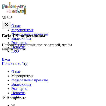
36 643
О нас
Mероприятия
Федеральные проекты
База PS по регионам
Видеокнига
Эксперты
Наведите на счётчик пользователей, чтобы
Новости
видеть данные
FAQ
Вход
Поиск по сайту
О нас
Mероприятия
Федеральные проекты
Видеокнига
Эксперты
Новости
FAQ
Прокрутите