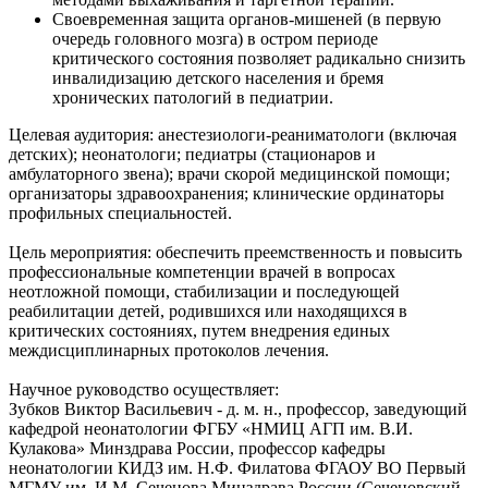
Своевременная защита органов-мишеней (в первую
очередь головного мозга) в остром периоде
критического состояния позволяет радикально снизить
инвалидизацию детского населения и бремя
хронических патологий в педиатрии.
Целевая аудитория: анестезиологи-реаниматологи (включая
детских); неонатологи; педиатры (стационаров и
амбулаторного звена); врачи скорой медицинской помощи;
организаторы здравоохранения; клинические ординаторы
профильных специальностей.
Цель мероприятия: обеспечить преемственность и повысить
профессиональные компетенции врачей в вопросах
неотложной помощи, стабилизации и последующей
реабилитации детей, родившихся или находящихся в
критических состояниях, путем внедрения единых
междисциплинарных протоколов лечения.
Научное руководство осуществляет:
Зубков Виктор Васильевич - д. м. н., профессор, заведующий
кафедрой неонатологии ФГБУ «НМИЦ АГП им. В.И.
Кулакова» Минздрава России, профессор кафедры
неонатологии КИДЗ им. Н.Ф. Филатова ФГАОУ ВО Первый
МГМУ им. И.М. Сеченова Минздрава России (Сеченовский