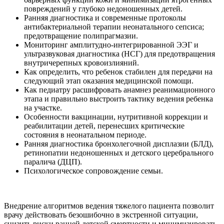
повреждений у глубоко недоношенных детей.
Ранняя диагностика и современные протоколы
антибактериальной терапии неонатального сепсиса;
предотвращение полипрагмазии.
Мониторинг амплитудно-интегрированной ЭЭГ и
ультразвуковая диагностика (НСГ) для предотвращения
внутричерепных кровоизлияний.
Как определить, что ребенок стабилен для передачи на
следующий этап оказания медицинской помощи.
Как педиатру расшифровать анамнез реанимационного
этапа и правильно выстроить тактику ведения ребенка
на участке.
Особенности вакцинации, нутритивной коррекции и
реабилитации детей, перенесших критические
состояния в неонатальном периоде.
Ранняя диагностика бронхолегочной дисплазии (БЛД),
ретинопатии недоношенных и детского церебрального
паралича (ДЦП).
Психологическое сопровождение семьи.
Внедрение алгоритмов ведения тяжелого пациента позволит
врачу действовать безошибочно в экстренной ситуации,
снизить риски ранней детской смертности и минимизировать