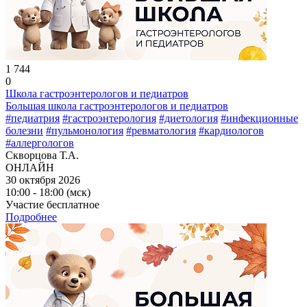
1 744
0
Школа гастроэнтерологов и педиатров
Большая школа гастроэнтерологов и педиатров
#педиатрия
#гастроэнтерология
#диетология
#инфекционные
болезни
#пульмонология
#ревматология
#кардиологов
#аллергологов
Скворцова Т.А.
ОНЛАЙН
30 октября 2026
10:00 - 18:00 (мск)
Участие бесплатное
Подробнее