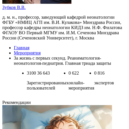
Зубков В.В.
д. м. н., профессор, заведующий кафедрой неонатологии
ФГБУ «НМИЦ АГП им. В.И. Кулакова» Минздрава России,
профессор кафедры неонатологии КИДЗ им. Н.Ф. Филатова
ФГАОУ ВО Первый МГМУ им. И.М. Сеченова Минздрава
России (Сеченовский Университет), г. Москва
Главная
Мероприятия
За жизнь с первых секунд. Реаниматология-
неонатология-педиатрия. Главная триада защиты
3100
36 643
0
622
0
816
Зарегистрированных
онлайн-
экспертов
пользователей
мероприятия
Рекомендации