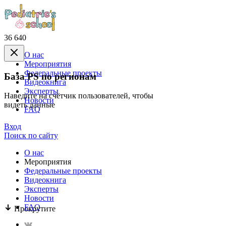
36 640
О нас
Mероприятия
Федеральные проекты
База PS по регионам
Видеокнига
Эксперты
Наведите на счётчик пользователей, чтобы
Новости
видеть данные
FAQ
Вход
Поиск по сайту
О нас
Mероприятия
Федеральные проекты
Видеокнига
Эксперты
Новости
FAQ
Прокрутите