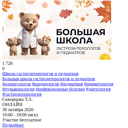
1 728
0
Школа гастроэнтерологов и педиатров
Большая школа гастроэнтерологов и педиатров
#аллергологов
#кардиологов
#педиатрия
#ревматология
#пульмонология
#инфекционные болезни
#диетология
#гастроэнтерология
Скворцова Т.А.
ОНЛАЙН
30 октября 2026
10:00 - 18:00 (мск)
Участие бесплатное
Подробнее