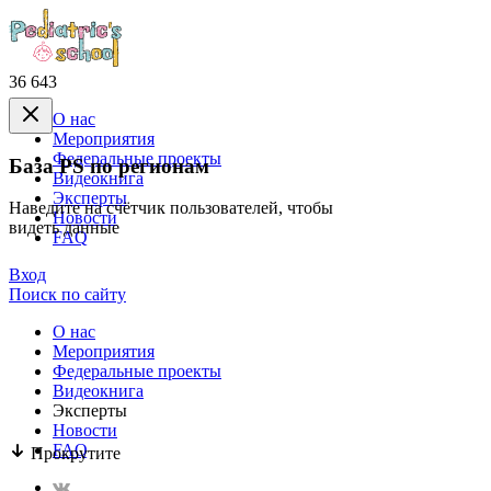
36 643
О нас
Mероприятия
Федеральные проекты
База PS по регионам
Видеокнига
Эксперты
Наведите на счётчик пользователей, чтобы
Новости
видеть данные
FAQ
Вход
Поиск по сайту
О нас
Mероприятия
Федеральные проекты
Видеокнига
Эксперты
Новости
FAQ
Прокрутите