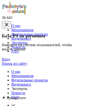
36 643
О нас
Mероприятия
Федеральные проекты
База PS по регионам
Видеокнига
Эксперты
Наведите на счётчик пользователей, чтобы
Новости
видеть данные
FAQ
Вход
Поиск по сайту
О нас
Mероприятия
Федеральные проекты
Видеокнига
Эксперты
Новости
FAQ
Прокрутите