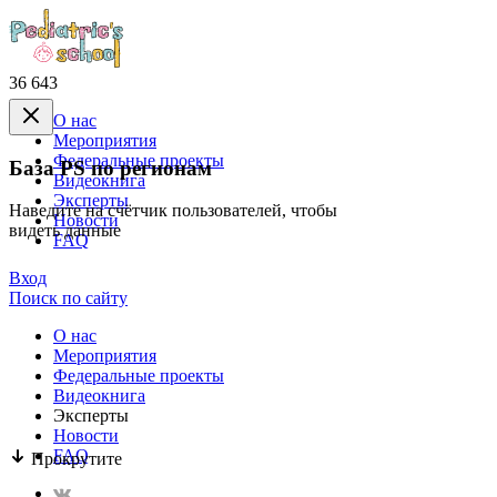
36 643
О нас
Mероприятия
Федеральные проекты
База PS по регионам
Видеокнига
Эксперты
Наведите на счётчик пользователей, чтобы
Новости
видеть данные
FAQ
Вход
Поиск по сайту
О нас
Mероприятия
Федеральные проекты
Видеокнига
Эксперты
Новости
FAQ
Прокрутите