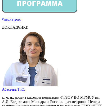
#педиатрия
ДОКЛАДЧИКИ
Абасеева Т.Ю.
к. м. н., доцент кафедры педиатрии ФГБОУ ВО МГМСУ им.
А.И. Евдокимова Минздрава России, врач-нефролог Центра
гравитационной хирургии крови и гемодиализа ГБУЗ «ДГКБ