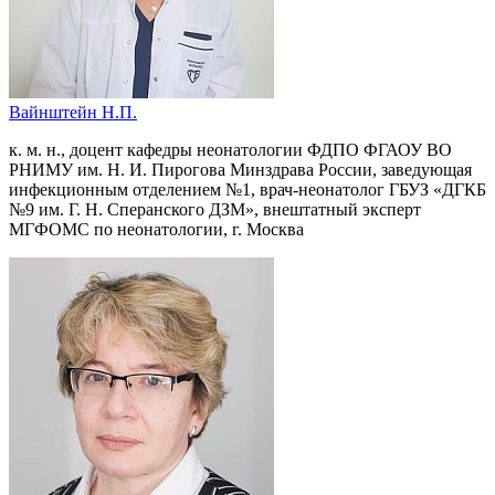
Вайнштейн Н.П.
к. м. н., доцент кафедры неонатологии ФДПО ФГАОУ ВО
РНИМУ им. Н. И. Пирогова Минздрава России, заведующая
инфекционным отделением №1, врач-неонатолог ГБУЗ «ДГКБ
№9 им. Г. Н. Сперанского ДЗМ», внештатный эксперт
МГФОМС по неонатологии, г. Москва