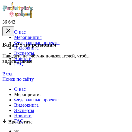
36 643
О нас
Mероприятия
Федеральные проекты
База PS по регионам
Видеокнига
Эксперты
Наведите на счётчик пользователей, чтобы
Новости
видеть данные
FAQ
Вход
Поиск по сайту
О нас
Mероприятия
Федеральные проекты
Видеокнига
Эксперты
Новости
FAQ
Прокрутите