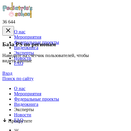
36 644
О нас
Mероприятия
Федеральные проекты
База PS по регионам
Видеокнига
Эксперты
Наведите на счётчик пользователей, чтобы
Новости
видеть данные
FAQ
Вход
Поиск по сайту
О нас
Mероприятия
Федеральные проекты
Видеокнига
Эксперты
Новости
FAQ
Прокрутите