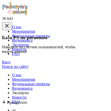
36 643
О нас
Mероприятия
Федеральные проекты
База PS по регионам
Видеокнига
Эксперты
Наведите на счётчик пользователей, чтобы
Новости
видеть данные
FAQ
Вход
Поиск по сайту
О нас
Mероприятия
Федеральные проекты
Видеокнига
Эксперты
Новости
FAQ
Прокрутите