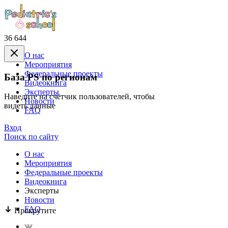
36 644
О нас
Mероприятия
Федеральные проекты
База PS по регионам
Видеокнига
Эксперты
Наведите на счётчик пользователей, чтобы
Новости
видеть данные
FAQ
Вход
Поиск по сайту
О нас
Mероприятия
Федеральные проекты
Видеокнига
Эксперты
Новости
FAQ
Прокрутите