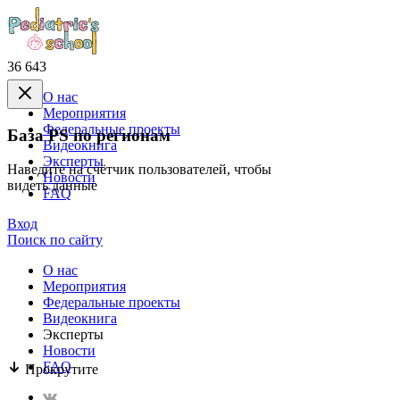
36 643
О нас
Mероприятия
Федеральные проекты
База PS по регионам
Видеокнига
Эксперты
Наведите на счётчик пользователей, чтобы
Новости
видеть данные
FAQ
Вход
Поиск по сайту
О нас
Mероприятия
Федеральные проекты
Видеокнига
Эксперты
Новости
FAQ
Прокрутите