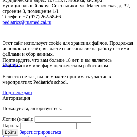
Юридический адрес:
107113
,
г. Москва
,
вн.тер.г.
муниципальный округ Сокольники, ул. Маленковская, д. 32,
строение 3, помещение 1/1
Телефон: +7 (977) 262-58-66
pediatrics@rusmedical.ru
Этот сайт использует cookie для хранения файлов. Продолжая
использовать сайт, вы даете свое согласие на работу с этими
файлами и сбор данных.
Подтвердите, что вам больше 18 лет, и вы являетесь
Принять
медицинским или фармацевтическим работником.
Если это не так, вы не можете принимать участие в
мероприятиях Pediatric's school.
Подтверждаю
Авторизация
Пожалуйста, авторизуйтесь:
Логин (e-mail):
Пароль:
Зарегистрироваться