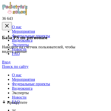
36 643
О нас
Mероприятия
Федеральные проекты
База PS по регионам
Видеокнига
Эксперты
Наведите на счётчик пользователей, чтобы
Новости
видеть данные
FAQ
Вход
Поиск по сайту
О нас
Mероприятия
Федеральные проекты
Видеокнига
Эксперты
Новости
FAQ
Прокрутите