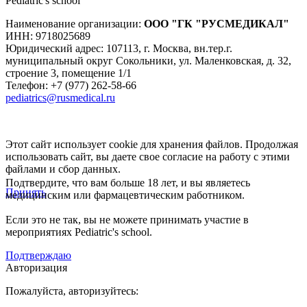
Pediatric's school
Наименование организации:
ООО
"ГК "РУСМЕДИКАЛ"
ИНН: 9718025689
Юридический адрес:
107113
,
г. Москва
,
вн.тер.г.
муниципальный округ Сокольники, ул. Маленковская, д. 32,
строение 3, помещение 1/1
Телефон: +7 (977) 262-58-66
pediatrics@rusmedical.ru
Этот сайт использует cookie для хранения файлов. Продолжая
использовать сайт, вы даете свое согласие на работу с этими
файлами и сбор данных.
Подтвердите, что вам больше 18 лет, и вы являетесь
Принять
медицинским или фармацевтическим работником.
Если это не так, вы не можете принимать участие в
мероприятиях Pediatric's school.
Подтверждаю
Авторизация
Пожалуйста, авторизуйтесь: