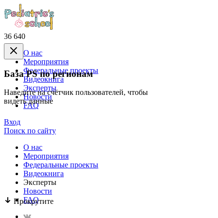
36 640
О нас
Mероприятия
Федеральные проекты
База PS по регионам
Видеокнига
Эксперты
Наведите на счётчик пользователей, чтобы
Новости
видеть данные
FAQ
Вход
Поиск по сайту
О нас
Mероприятия
Федеральные проекты
Видеокнига
Эксперты
Новости
FAQ
Прокрутите