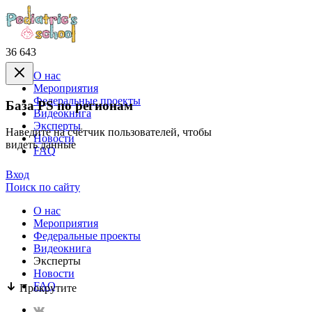
36 643
О нас
Mероприятия
Федеральные проекты
База PS по регионам
Видеокнига
Эксперты
Наведите на счётчик пользователей, чтобы
Новости
видеть данные
FAQ
Вход
Поиск по сайту
О нас
Mероприятия
Федеральные проекты
Видеокнига
Эксперты
Новости
FAQ
Прокрутите