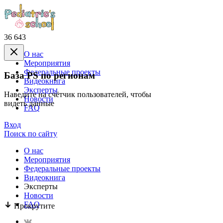
36 643
О нас
Mероприятия
Федеральные проекты
База PS по регионам
Видеокнига
Эксперты
Наведите на счётчик пользователей, чтобы
Новости
видеть данные
FAQ
Вход
Поиск по сайту
О нас
Mероприятия
Федеральные проекты
Видеокнига
Эксперты
Новости
FAQ
Прокрутите