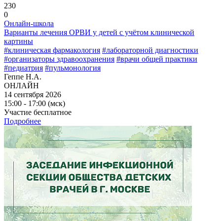
230
0
Онлайн-школа
Варианты лечения ОРВИ у детей с учётом клинической
картины
#клиническая фармакология
#лабораторной диагностики
#организаторы здравоохранения
#врачи общей практики
#педиатрия
#пульмонология
Геппе Н.А.
ОНЛАЙН
14 сентября 2026
15:00 - 17:00 (мск)
Участие бесплатное
Подробнее