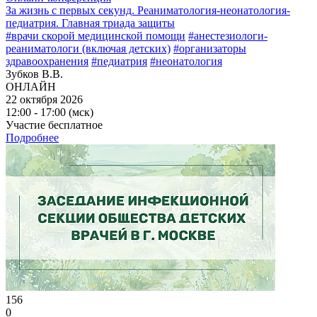
За жизнь с первых секунд. Реаниматология-неонатология-
педиатрия. Главная триада защиты
#врачи скорой медицинской помощи
#анестезиологи-
реаниматологи (включая детских)
#организаторы
здравоохранения
#педиатрия
#неонатология
Зубков В.В.
ОНЛАЙН
22 октября 2026
12:00 - 17:00 (мск)
Участие бесплатное
Подробнее
156
0