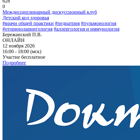
628
0
Междисциплинарный дискуссионный клуб
Детский код здоровья
#врачи общей практики
#педиатрия
#пульмонология
#оториноларингология
#аллергология и иммунология
Бережанский П.В.
ОНЛАЙН
12 ноября 2026
16:00 - 18:00 (мск)
Участие бесплатное
Подробнее