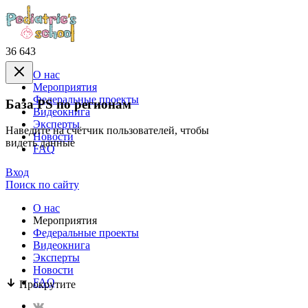
36 643
О нас
Mероприятия
Федеральные проекты
База PS по регионам
Видеокнига
Эксперты
Наведите на счётчик пользователей, чтобы
Новости
видеть данные
FAQ
Вход
Поиск по сайту
О нас
Mероприятия
Федеральные проекты
Видеокнига
Эксперты
Новости
FAQ
Прокрутите