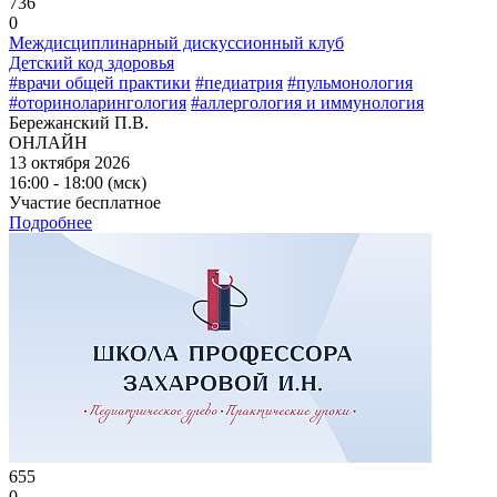
736
0
Междисциплинарный дискуссионный клуб
Детский код здоровья
#врачи общей практики
#педиатрия
#пульмонология
#оториноларингология
#аллергология и иммунология
Бережанский П.В.
ОНЛАЙН
13 октября 2026
16:00 - 18:00 (мск)
Участие бесплатное
Подробнее
655
0