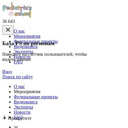
36 643
О нас
Mероприятия
Федеральные проекты
База PS по регионам
Видеокнига
Эксперты
Наведите на счётчик пользователей, чтобы
Новости
видеть данные
FAQ
Вход
Поиск по сайту
О нас
Mероприятия
Федеральные проекты
Видеокнига
Эксперты
Новости
FAQ
Прокрутите