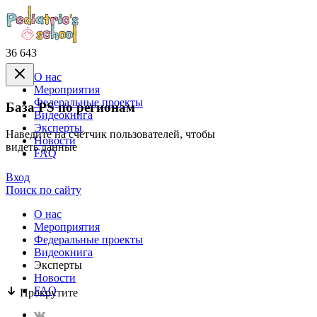
36 643
О нас
Mероприятия
Федеральные проекты
База PS по регионам
Видеокнига
Эксперты
Наведите на счётчик пользователей, чтобы
Новости
видеть данные
FAQ
Вход
Поиск по сайту
О нас
Mероприятия
Федеральные проекты
Видеокнига
Эксперты
Новости
FAQ
Прокрутите