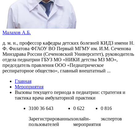
Малахов А.Б.
д. м. н., профессор кафедры детских болезней КИДЗ имени Н.
Ф. Филатова ФГАОУ ВО Первый МГМУ им. И.М. Сеченова
Минздрава России (Сеченовский Университет), руководитель
отдела педиатрии ГБУЗ МО «НИКИ детства МЗ МО»,
председатель правления ООО «Педиатрическое
респираторное общество», главный внештатный ...
Главная
Мероприятия
Вызовы текущего периода в педиатрии: стратегия и
тактика врача амбулаторной практики
3100
36 643
0
622
0
816
Зарегистрированных
онлайн-
экспертов
пользователей
мероприятия