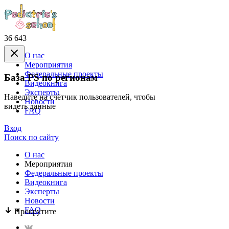
36 643
О нас
Mероприятия
Федеральные проекты
База PS по регионам
Видеокнига
Эксперты
Наведите на счётчик пользователей, чтобы
Новости
видеть данные
FAQ
Вход
Поиск по сайту
О нас
Mероприятия
Федеральные проекты
Видеокнига
Эксперты
Новости
FAQ
Прокрутите