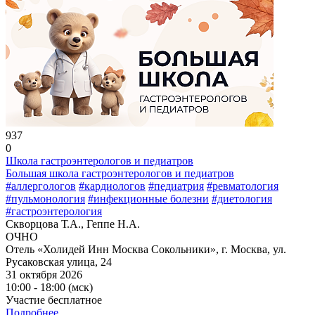
937
0
Школа гастроэнтерологов и педиатров
Большая школа гастроэнтерологов и педиатров
#аллергологов
#кардиологов
#педиатрия
#ревматология
#пульмонология
#инфекционные болезни
#диетология
#гастроэнтерология
Скворцова Т.А., Геппе Н.А.
ОЧНО
Отель «Холидей Инн Москва Сокольники», г. Москва, ул.
Русаковская улица, 24
31 октября 2026
10:00 - 18:00 (мск)
Участие бесплатное
Подробнее