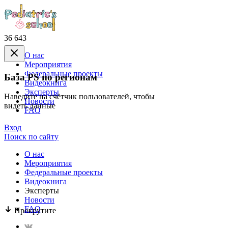
36 643
О нас
Mероприятия
Федеральные проекты
База PS по регионам
Видеокнига
Эксперты
Наведите на счётчик пользователей, чтобы
Новости
видеть данные
FAQ
Вход
Поиск по сайту
О нас
Mероприятия
Федеральные проекты
Видеокнига
Эксперты
Новости
FAQ
Прокрутите