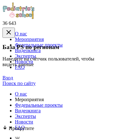
36 643
О нас
Mероприятия
Федеральные проекты
База PS по регионам
Видеокнига
Эксперты
Наведите на счётчик пользователей, чтобы
Новости
видеть данные
FAQ
Вход
Поиск по сайту
О нас
Mероприятия
Федеральные проекты
Видеокнига
Эксперты
Новости
FAQ
Прокрутите