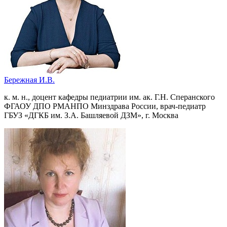
Бережная И.В.
к. м. н., доцент кафедры педиатрии им. ак. Г.Н. Сперанского
ФГАОУ ДПО РМАНПО Минздрава России, врач-педиатр
ГБУЗ «ДГКБ им. З.А. Башляевой ДЗМ», г. Москва