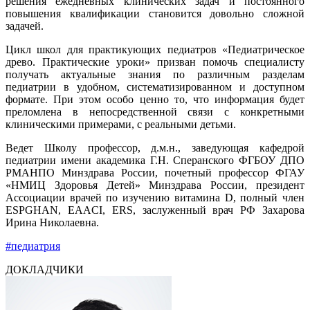
решения ежедневных клинических задач и постоянного
повышения квалификации становится довольно сложной
задачей.
Цикл школ для практикующих педиатров «Педиатрическое
древо. Практические уроки» призван помочь специалисту
получать актуальные знания по различным разделам
педиатрии в удобном, систематизированном и доступном
формате. При этом особо ценно то, что информация будет
преломлена в непосредственной связи с конкретными
клиническими примерами, с реальными детьми.
Ведет Школу профессор, д.м.н., заведующая кафедрой
педиатрии имени академика Г.Н. Сперанского ФГБОУ ДПО
РМАНПО Минздрава России, почетный профессор ФГАУ
«НМИЦ Здоровья Детей» Минздрава России, президент
Ассоциации врачей по изучению витамина D, полный член
ESPGHAN, EAACI, ERS, заслуженный врач РФ Захарова
Ирина Николаевна.
#педиатрия
ДОКЛАДЧИКИ