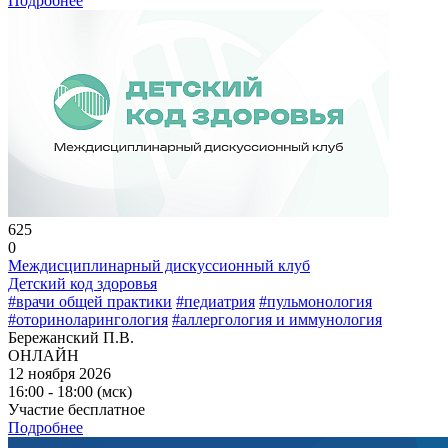
Подробнее
625
0
Междисциплинарный дискуссионный клуб
Детский код здоровья
#врачи общей практики
#педиатрия
#пульмонология
#оториноларингология
#аллергология и иммунология
Бережанский П.В.
ОНЛАЙН
12 ноября 2026
16:00 - 18:00 (мск)
Участие бесплатное
Подробнее