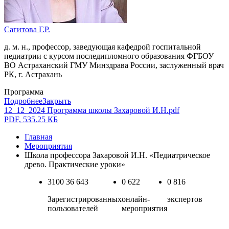
Сагитова Г.Р.
д. м. н., профессор, заведующая кафедрой госпитальной
педиатрии с курсом последипломного образования ФГБОУ
ВО Астраханский ГМУ Минздрава России, заслуженный врач
РК, г. Астрахань
Программа
Подробнее
Закрыть
12_12_2024 Программа школы Захаровой И.Н.pdf
PDF, 535.25 КБ
Главная
Мероприятия
Школа профессора Захаровой И.Н. «Педиатрическое
древо. Практические уроки»
3100
36 643
0
622
0
816
Зарегистрированных
онлайн-
экспертов
пользователей
мероприятия