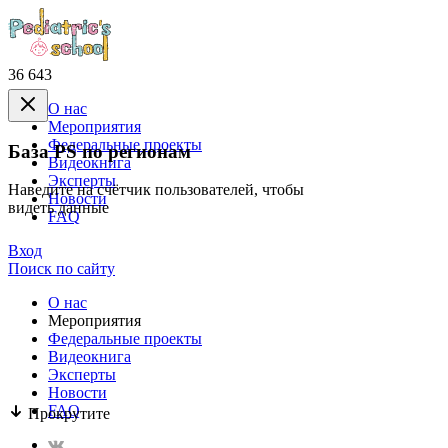
36 643
О нас
Mероприятия
Федеральные проекты
База PS по регионам
Видеокнига
Эксперты
Наведите на счётчик пользователей, чтобы
Новости
видеть данные
FAQ
Вход
Поиск по сайту
О нас
Mероприятия
Федеральные проекты
Видеокнига
Эксперты
Новости
FAQ
Прокрутите