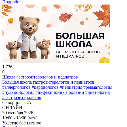
Подробнее
1 736
0
Школа гастроэнтерологов и педиатров
Большая школа гастроэнтерологов и педиатров
#аллергологов
#кардиологов
#педиатрия
#ревматология
#пульмонология
#инфекционные болезни
#диетология
#гастроэнтерология
Скворцова Т.А.
ОНЛАЙН
30 октября 2026
10:00 - 18:00 (мск)
Участие бесплатное