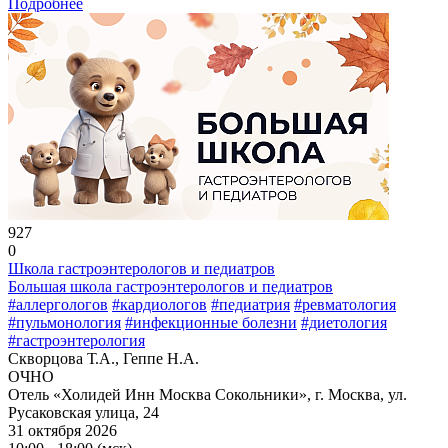
Подробнее
927
0
Школа гастроэнтерологов и педиатров
Большая школа гастроэнтерологов и педиатров
#аллергологов
#кардиологов
#педиатрия
#ревматология
#пульмонология
#инфекционные болезни
#диетология
#гастроэнтерология
Скворцова Т.А., Геппе Н.А.
ОЧНО
Отель «Холидей Инн Москва Сокольники», г. Москва, ул.
Русаковская улица, 24
31 октября 2026