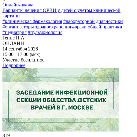
Онлайн-школа
Варианты лечения ОРВИ у детей с учётом клинической
картины
#клиническая фармакология
#лабораторной диагностики
#организаторы здравоохранения
#врачи общей практики
#педиатрия
#пульмонология
Геппе Н.А.
ОНЛАЙН
14 сентября 2026
15:00 - 17:00 (мск)
Участие бесплатное
Подробнее
319