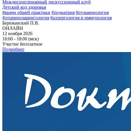
Междисциплинарный дискуссионный клуб
Детский код здоровья
#врачи общей практики
#педиатрия
#пульмонология
#оториноларингология
#аллергология и иммунология
Бережанский П.В.
ОНЛАЙН
12 ноября 2026
16:00 - 18:00 (мск)
Участие бесплатное
Подробнее