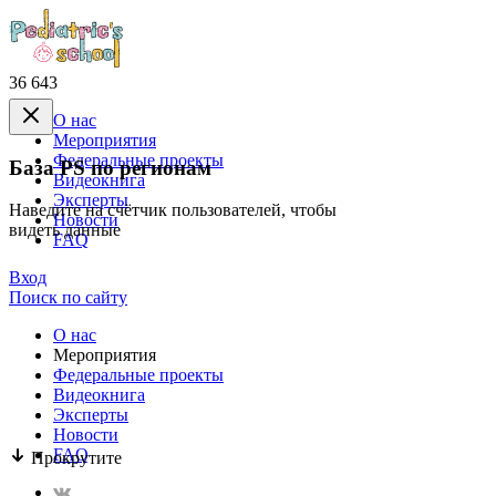
36 643
О нас
Mероприятия
Федеральные проекты
База PS по регионам
Видеокнига
Эксперты
Наведите на счётчик пользователей, чтобы
Новости
видеть данные
FAQ
Вход
Поиск по сайту
О нас
Mероприятия
Федеральные проекты
Видеокнига
Эксперты
Новости
FAQ
Прокрутите