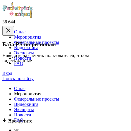
36 644
О нас
Mероприятия
Федеральные проекты
База PS по регионам
Видеокнига
Эксперты
Наведите на счётчик пользователей, чтобы
Новости
видеть данные
FAQ
Вход
Поиск по сайту
О нас
Mероприятия
Федеральные проекты
Видеокнига
Эксперты
Новости
FAQ
Прокрутите