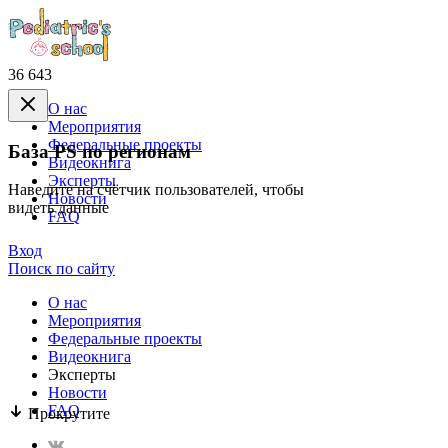
36 643
О нас
Mероприятия
Федеральные проекты
База PS по регионам
Видеокнига
Эксперты
Наведите на счётчик пользователей, чтобы
Новости
видеть данные
FAQ
Вход
Поиск по сайту
О нас
Mероприятия
Федеральные проекты
Видеокнига
Эксперты
Новости
FAQ
Прокрутите