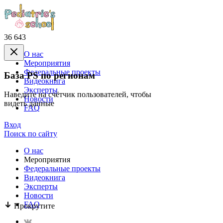
36 643
О нас
Mероприятия
Федеральные проекты
База PS по регионам
Видеокнига
Эксперты
Наведите на счётчик пользователей, чтобы
Новости
видеть данные
FAQ
Вход
Поиск по сайту
О нас
Mероприятия
Федеральные проекты
Видеокнига
Эксперты
Новости
FAQ
Прокрутите