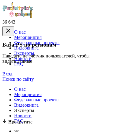
36 643
О нас
Mероприятия
Федеральные проекты
База PS по регионам
Видеокнига
Эксперты
Наведите на счётчик пользователей, чтобы
Новости
видеть данные
FAQ
Вход
Поиск по сайту
О нас
Mероприятия
Федеральные проекты
Видеокнига
Эксперты
Новости
FAQ
Прокрутите