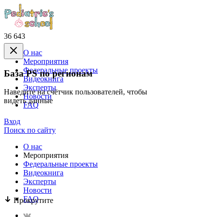
36 643
О нас
Mероприятия
Федеральные проекты
База PS по регионам
Видеокнига
Эксперты
Наведите на счётчик пользователей, чтобы
Новости
видеть данные
FAQ
Вход
Поиск по сайту
О нас
Mероприятия
Федеральные проекты
Видеокнига
Эксперты
Новости
FAQ
Прокрутите