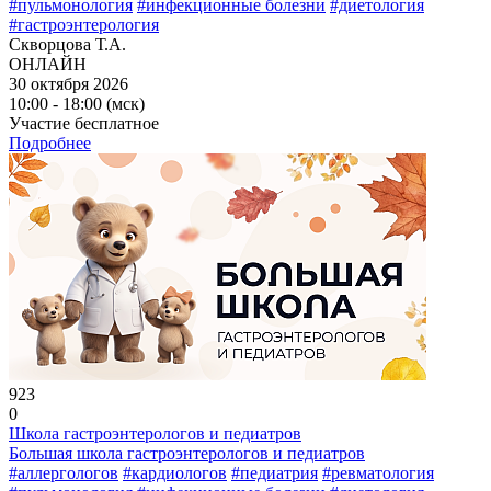
#пульмонология
#инфекционные болезни
#диетология
#гастроэнтерология
Скворцова Т.А.
ОНЛАЙН
30 октября 2026
10:00 - 18:00 (мск)
Участие бесплатное
Подробнее
923
0
Школа гастроэнтерологов и педиатров
Большая школа гастроэнтерологов и педиатров
#аллергологов
#кардиологов
#педиатрия
#ревматология