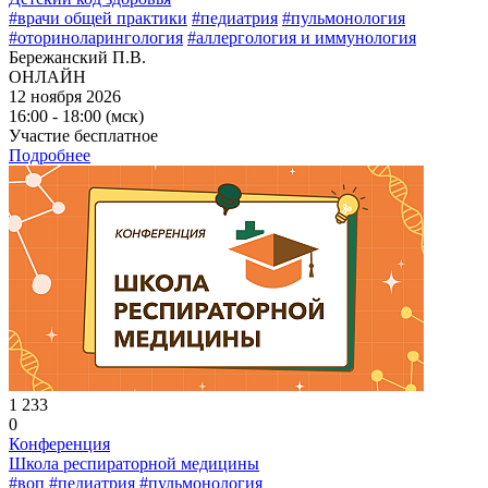
#врачи общей практики
#педиатрия
#пульмонология
#оториноларингология
#аллергология и иммунология
Бережанский П.В.
ОНЛАЙН
12 ноября 2026
16:00 - 18:00 (мск)
Участие бесплатное
Подробнее
1 233
0
Конференция
Школа респираторной медицины
#воп
#педиатрия
#пульмонология