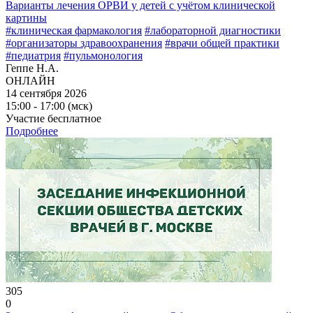
Варианты лечения ОРВИ у детей с учётом клинической
картины
#клиническая фармакология
#лабораторной диагностики
#организаторы здравоохранения
#врачи общей практики
#педиатрия
#пульмонология
Геппе Н.А.
ОНЛАЙН
14 сентября 2026
15:00 - 17:00 (мск)
Участие бесплатное
Подробнее
305
0