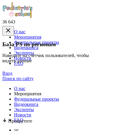
36 643
О нас
Mероприятия
Федеральные проекты
База PS по регионам
Видеокнига
Эксперты
Наведите на счётчик пользователей, чтобы
Новости
видеть данные
FAQ
Вход
Поиск по сайту
О нас
Mероприятия
Федеральные проекты
Видеокнига
Эксперты
Новости
FAQ
Прокрутите