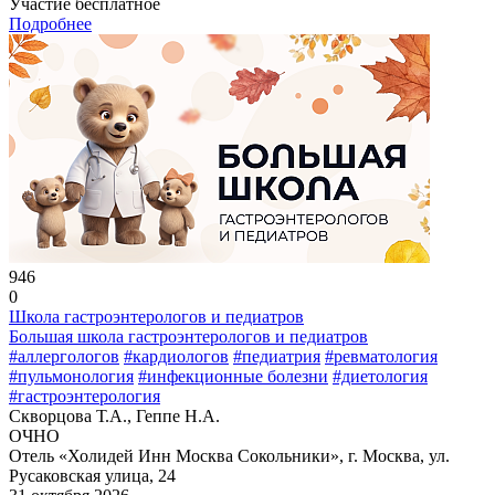
Участие бесплатное
Подробнее
946
0
Школа гастроэнтерологов и педиатров
Большая школа гастроэнтерологов и педиатров
#аллергологов
#кардиологов
#педиатрия
#ревматология
#пульмонология
#инфекционные болезни
#диетология
#гастроэнтерология
Скворцова Т.А., Геппе Н.А.
ОЧНО
Отель «Холидей Инн Москва Сокольники», г. Москва, ул.
Русаковская улица, 24