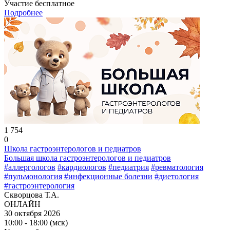
Участие бесплатное
Подробнее
1 754
0
Школа гастроэнтерологов и педиатров
Большая школа гастроэнтерологов и педиатров
#аллергологов
#кардиологов
#педиатрия
#ревматология
#пульмонология
#инфекционные болезни
#диетология
#гастроэнтерология
Скворцова Т.А.
ОНЛАЙН
30 октября 2026
10:00 - 18:00 (мск)