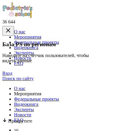
36 644
О нас
Mероприятия
Федеральные проекты
База PS по регионам
Видеокнига
Эксперты
Наведите на счётчик пользователей, чтобы
Новости
видеть данные
FAQ
Вход
Поиск по сайту
О нас
Mероприятия
Федеральные проекты
Видеокнига
Эксперты
Новости
FAQ
Прокрутите