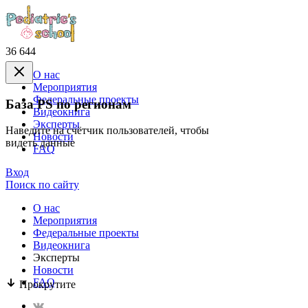
36 644
О нас
Mероприятия
Федеральные проекты
База PS по регионам
Видеокнига
Эксперты
Наведите на счётчик пользователей, чтобы
Новости
видеть данные
FAQ
Вход
Поиск по сайту
О нас
Mероприятия
Федеральные проекты
Видеокнига
Эксперты
Новости
FAQ
Прокрутите