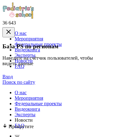
36 643
О нас
Mероприятия
Федеральные проекты
База PS по регионам
Видеокнига
Эксперты
Наведите на счётчик пользователей, чтобы
Новости
видеть данные
FAQ
Вход
Поиск по сайту
О нас
Mероприятия
Федеральные проекты
Видеокнига
Эксперты
Новости
FAQ
Прокрутите