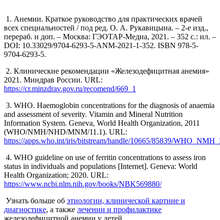
1. Анемии. Краткое руководство для практических врачей
всех специальностей / под ред. О. А. Рукавицына. – 2-е изд.,
перераб. и доп. – Москва: ГЭОТАР-Медиа, 2021. – 352 с.: ил. –
DOI: 10.33029/9704-6293-5-ANM-2021-1-352. ISBN 978-5-
9704-6293-5.
2. Клинические рекомендации «Железодефицитная анемия»
2021. Миндрав России. URL:
https://cr.minzdrav.gov.ru/recomend/669_1
3. WHO. Haemoglobin concentrations for the diagnosis of anaemia
and assessment of severity. Vitamin and Mineral Nutrition
Information System. Geneva, World Health Organization, 2011
(WHO/NMH/NHD/MNM/11.1). URL:
https://apps.who.int/iris/bitstream/handle/10665/85839/WHO_
4. WHO guideline on use of ferritin concentrations to assess iron
status in individuals and populations [Internet]. Geneva: World
Health Organization; 2020. URL:
https://www.ncbi.nlm.nih.gov/books/NBK569880/
Узнать больше об
этиологии, клинической картине и
диагностике
, а также
лечении и профилактике
железодефицитной анемии у детей