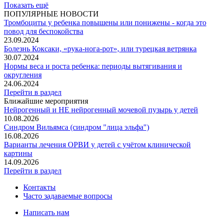
Показать ещё
ПОПУЛЯРНЫЕ НОВОСТИ
Тромбоциты у ребенка повышены или понижены - когда это
повод для беспокойства
23.09.2024
Болезнь Коксаки, «рука-нога-рот», или турецкая ветрянка
30.07.2024
Нормы веса и роста ребенка: периоды вытягивания и
округления
24.06.2024
Перейти в раздел
Ближайшие мероприятия
Нейрогенный и НЕ нейрогенный мочевой пузырь у детей
10.08.2026
Синдром Вильямса (синдром "лица эльфа")
16.08.2026
Варианты лечения ОРВИ у детей с учётом клинической
картины
14.09.2026
Перейти в раздел
Контакты
Часто задаваемые вопросы
Написать нам