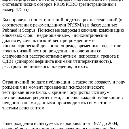
систематических обзоров PROSPERO (регистрационный
номер 47555).
Был проведен поиск описаний подходящих исследований (в
соответствии с рекомендациями PRISMA) в базах данных
Pubmed и Scopus. Поисковые запросы включали комбинацию
ключевых слов: «недоношенные», «психиатрический
диагноз», «очень низкий вес при рождении» и
«психиатрический диагноз», «преждевременные роды» или
«очень низкий вес при рождении» в сочетании со
следующими расстройствами: аутизм, депрессия, тревога и
СДВГ (синдром дефицита внимания/гиперактивность),
расстройство пищевого поведения, психоз.
Ограничений по дате публикации, а также по возрасту и году
рождения на момент проведения психологического
тестирования не было. Скрининг осуществлялся двумя
независимыми рецензентами, а оценка каждой публикации с
неоднозначными данными производилась совместно с
третьим рецензентом.
Годы рождения испытуемых варьировали от 1977 до 2004,
средний возраст на момент проведения исследования был