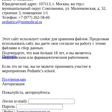
Юридический адрес:
107113
,
г. Москва
,
вн.тер.г.
муниципальный округ Сокольники, ул. Маленковская, д. 32,
строение 3, помещение 1/1
Телефон: +7 (977) 262-58-66
pediatrics@rusmedical.ru
Этот сайт использует cookie для хранения файлов. Продолжая
использовать сайт, вы даете свое согласие на работу с этими
файлами и сбор данных.
Подтвердите, что вам больше 18 лет, и вы являетесь
Принять
медицинским или фармацевтическим работником.
Если это не так, вы не можете принимать участие в
мероприятиях Pediatric's school.
Подтверждаю
Авторизация
Пожалуйста, авторизуйтесь:
Логин (e-mail):
Пароль:
Зарегистрироваться