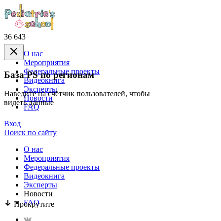
36 643
О нас
Mероприятия
Федеральные проекты
База PS по регионам
Видеокнига
Эксперты
Наведите на счётчик пользователей, чтобы
Новости
видеть данные
FAQ
Вход
Поиск по сайту
О нас
Mероприятия
Федеральные проекты
Видеокнига
Эксперты
Новости
FAQ
Прокрутите