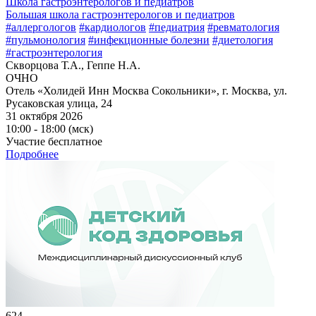
Школа гастроэнтерологов и педиатров
Большая школа гастроэнтерологов и педиатров
#аллергологов
#кардиологов
#педиатрия
#ревматология
#пульмонология
#инфекционные болезни
#диетология
#гастроэнтерология
Скворцова Т.А., Геппе Н.А.
ОЧНО
Отель «Холидей Инн Москва Сокольники», г. Москва, ул.
Русаковская улица, 24
31 октября 2026
10:00 - 18:00 (мск)
Участие бесплатное
Подробнее
624