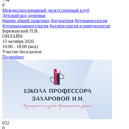
0
Междисциплинарный дискуссионный клуб
Детский код здоровья
#врачи общей практики
#педиатрия
#пульмонология
#оториноларингология
#аллергология и иммунология
Бережанский П.В.
ОНЛАЙН
13 октября 2026
16:00 - 18:00 (мск)
Участие бесплатное
Подробнее
652
0