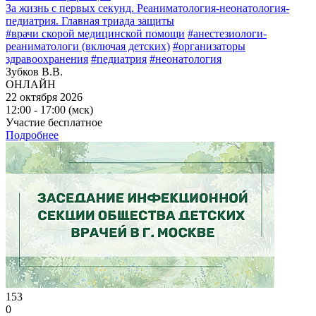
За жизнь с первых секунд. Реаниматология-неонатология-
педиатрия. Главная триада защиты
#врачи скорой медицинской помощи
#анестезиологи-
реаниматологи (включая детских)
#организаторы
здравоохранения
#педиатрия
#неонатология
Зубков В.В.
ОНЛАЙН
22 октября 2026
12:00 - 17:00 (мск)
Участие бесплатное
Подробнее
153
0