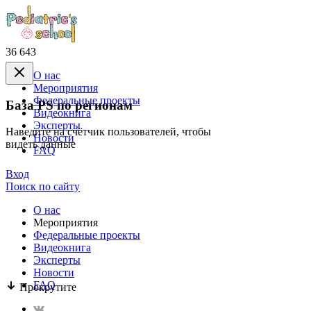
36 643
О нас
Mероприятия
Федеральные проекты
База PS по регионам
Видеокнига
Эксперты
Наведите на счётчик пользователей, чтобы
Новости
видеть данные
FAQ
Вход
Поиск по сайту
О нас
Mероприятия
Федеральные проекты
Видеокнига
Эксперты
Новости
FAQ
Прокрутите