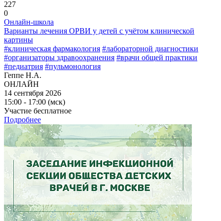
227
0
Онлайн-школа
Варианты лечения ОРВИ у детей с учётом клинической
картины
#клиническая фармакология
#лабораторной диагностики
#организаторы здравоохранения
#врачи общей практики
#педиатрия
#пульмонология
Геппе Н.А.
ОНЛАЙН
14 сентября 2026
15:00 - 17:00 (мск)
Участие бесплатное
Подробнее