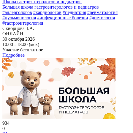
Школа гастроэнтерологов и педиатров
Большая школа гастроэнтерологов и педиатров
#аллергологов
#кардиологов
#педиатрия
#ревматология
#пульмонология
#инфекционные болезни
#диетология
#гастроэнтерология
Скворцова Т.А.
ОНЛАЙН
30 октября 2026
10:00 - 18:00 (мск)
Участие бесплатное
Подробнее
934
0