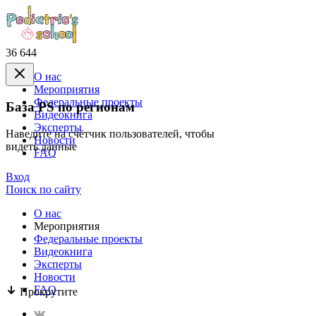
36 644
О нас
Mероприятия
Федеральные проекты
База PS по регионам
Видеокнига
Эксперты
Наведите на счётчик пользователей, чтобы
Новости
видеть данные
FAQ
Вход
Поиск по сайту
О нас
Mероприятия
Федеральные проекты
Видеокнига
Эксперты
Новости
FAQ
Прокрутите