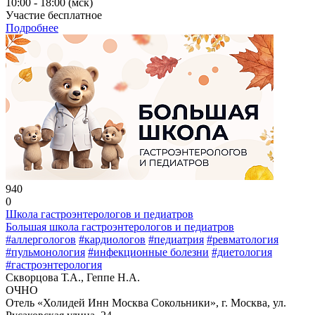
10:00 - 18:00 (мск)
Участие бесплатное
Подробнее
940
0
Школа гастроэнтерологов и педиатров
Большая школа гастроэнтерологов и педиатров
#аллергологов
#кардиологов
#педиатрия
#ревматология
#пульмонология
#инфекционные болезни
#диетология
#гастроэнтерология
Скворцова Т.А., Геппе Н.А.
ОЧНО
Отель «Холидей Инн Москва Сокольники», г. Москва, ул.