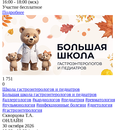
16:00 - 18:00 (мск)
Участие бесплатное
Подробнее
1 751
0
Школа гастроэнтерологов и педиатров
Большая школа гастроэнтерологов и педиатров
#аллергологов
#кардиологов
#педиатрия
#ревматология
#пульмонология
#инфекционные болезни
#диетология
#гастроэнтерология
Скворцова Т.А.
ОНЛАЙН
30 октября 2026