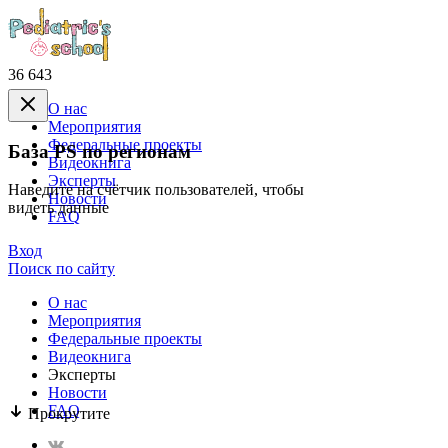
36 643
О нас
Mероприятия
Федеральные проекты
База PS по регионам
Видеокнига
Эксперты
Наведите на счётчик пользователей, чтобы
Новости
видеть данные
FAQ
Вход
Поиск по сайту
О нас
Mероприятия
Федеральные проекты
Видеокнига
Эксперты
Новости
FAQ
Прокрутите