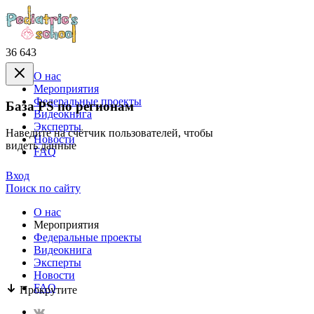
36 643
О нас
Mероприятия
Федеральные проекты
База PS по регионам
Видеокнига
Эксперты
Наведите на счётчик пользователей, чтобы
Новости
видеть данные
FAQ
Вход
Поиск по сайту
О нас
Mероприятия
Федеральные проекты
Видеокнига
Эксперты
Новости
FAQ
Прокрутите