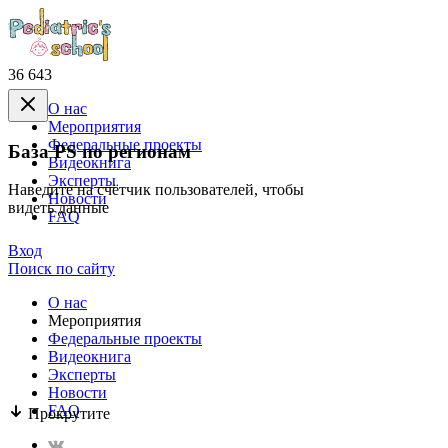
36 643
О нас
Mероприятия
Федеральные проекты
База PS по регионам
Видеокнига
Эксперты
Наведите на счётчик пользователей, чтобы
Новости
видеть данные
FAQ
Вход
Поиск по сайту
О нас
Mероприятия
Федеральные проекты
Видеокнига
Эксперты
Новости
FAQ
Прокрутите