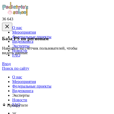
36 643
О нас
Mероприятия
Федеральные проекты
База PS по регионам
Видеокнига
Эксперты
Наведите на счётчик пользователей, чтобы
Новости
видеть данные
FAQ
Вход
Поиск по сайту
О нас
Mероприятия
Федеральные проекты
Видеокнига
Эксперты
Новости
FAQ
Прокрутите