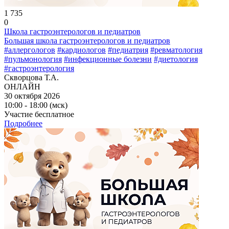
1 735
0
Школа гастроэнтерологов и педиатров
Большая школа гастроэнтерологов и педиатров
#аллергологов
#кардиологов
#педиатрия
#ревматология
#пульмонология
#инфекционные болезни
#диетология
#гастроэнтерология
Скворцова Т.А.
ОНЛАЙН
30 октября 2026
10:00 - 18:00 (мск)
Участие бесплатное
Подробнее