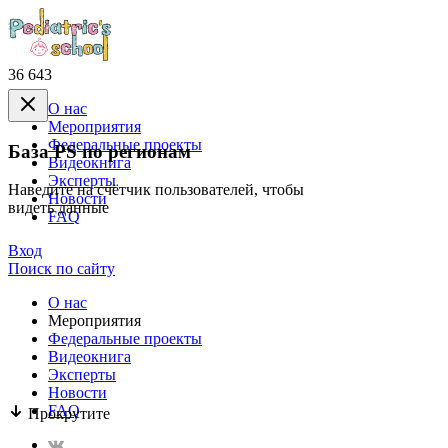
36 643
О нас
Mероприятия
Федеральные проекты
База PS по регионам
Видеокнига
Эксперты
Наведите на счётчик пользователей, чтобы
Новости
видеть данные
FAQ
Вход
Поиск по сайту
О нас
Mероприятия
Федеральные проекты
Видеокнига
Эксперты
Новости
FAQ
Прокрутите