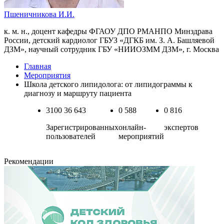
Пшеничникова И.И.
к. м. н., доцент кафедры ФГАОУ ДПО РМАНПО Минздрава
России, детский кардиолог ГБУЗ «ДГКБ им. З. А. Башляевой
ДЗМ», научный сотрудник ГБУ «НИИОЗММ ДЗМ», г. Москва
Главная
Мероприятия
Школа детского липидолога: от липидограммы к
диагнозу и маршруту пациента
3100
36 643
0
588
0
816
Зарегистрированных
онлайн-
экспертов
пользователей
мероприятий
Рекомендации