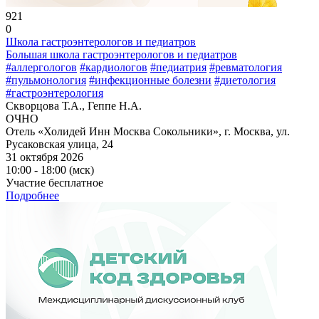
921
0
Школа гастроэнтерологов и педиатров
Большая школа гастроэнтерологов и педиатров
#аллергологов
#кардиологов
#педиатрия
#ревматология
#пульмонология
#инфекционные болезни
#диетология
#гастроэнтерология
Скворцова Т.А., Геппе Н.А.
ОЧНО
Отель «Холидей Инн Москва Сокольники», г. Москва, ул.
Русаковская улица, 24
31 октября 2026
10:00 - 18:00 (мск)
Участие бесплатное
Подробнее