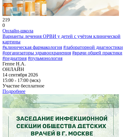
219
0
Онлайн-школа
Варианты лечения ОРВИ у детей с учётом клинической
картины
#клиническая фармакология
#лабораторной диагностики
#организаторы здравоохранения
#врачи общей практики
#педиатрия
#пульмонология
Геппе Н.А.
ОНЛАЙН
14 сентября 2026
15:00 - 17:00 (мск)
Участие бесплатное
Подробнее