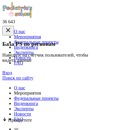
36 643
О нас
Mероприятия
Федеральные проекты
База PS по регионам
Видеокнига
Эксперты
Наведите на счётчик пользователей, чтобы
Новости
видеть данные
FAQ
Вход
Поиск по сайту
О нас
Mероприятия
Федеральные проекты
Видеокнига
Эксперты
Новости
FAQ
Прокрутите