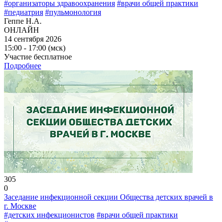
#организаторы здравоохранения
#врачи общей практики
#педиатрия
#пульмонология
Геппе Н.А.
ОНЛАЙН
14 сентября 2026
15:00 - 17:00 (мск)
Участие бесплатное
Подробнее
305
0
Заседание инфекционной секции Общества детских врачей в
г. Москве
#детских инфекционистов
#врачи общей практики