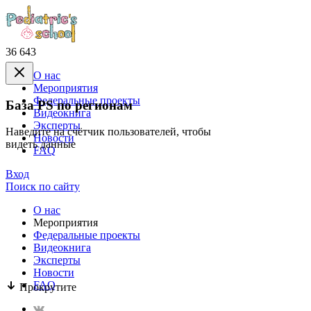
36 643
О нас
Mероприятия
Федеральные проекты
База PS по регионам
Видеокнига
Эксперты
Наведите на счётчик пользователей, чтобы
Новости
видеть данные
FAQ
Вход
Поиск по сайту
О нас
Mероприятия
Федеральные проекты
Видеокнига
Эксперты
Новости
FAQ
Прокрутите