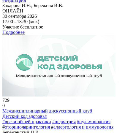
#педиатрия
Захарова И.Н., Бережная И.В.
ОНЛАЙН
30 сентября 2026
17:00 - 18:30 (мск)
Участие бесплатное
Подробнее
729
0
Междисциплинарный дискуссионный клуб
Детский код здоровья
#врачи общей практики
#педиатрия
#пульмонология
#оториноларингология
#аллергология и иммунология
Бережанский П.В.