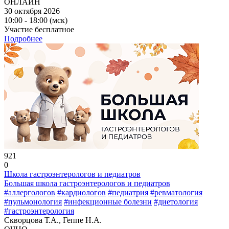
ОНЛАЙН
30 октября 2026
10:00 - 18:00 (мск)
Участие бесплатное
Подробнее
921
0
Школа гастроэнтерологов и педиатров
Большая школа гастроэнтерологов и педиатров
#аллергологов
#кардиологов
#педиатрия
#ревматология
#пульмонология
#инфекционные болезни
#диетология
#гастроэнтерология
Скворцова Т.А., Геппе Н.А.