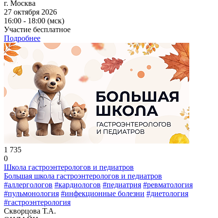
г. Москва
27 октября 2026
16:00 - 18:00 (мск)
Участие бесплатное
Подробнее
1 735
0
Школа гастроэнтерологов и педиатров
Большая школа гастроэнтерологов и педиатров
#аллергологов
#кардиологов
#педиатрия
#ревматология
#пульмонология
#инфекционные болезни
#диетология
#гастроэнтерология
Скворцова Т.А.