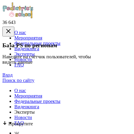
36 643
О нас
Mероприятия
Федеральные проекты
База PS по регионам
Видеокнига
Эксперты
Наведите на счётчик пользователей, чтобы
Новости
видеть данные
FAQ
Вход
Поиск по сайту
О нас
Mероприятия
Федеральные проекты
Видеокнига
Эксперты
Новости
FAQ
Прокрутите