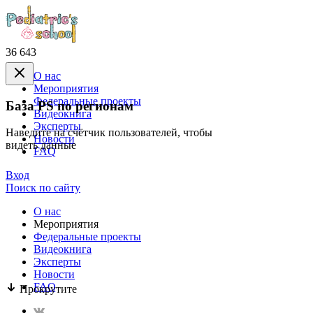
36 643
О нас
Mероприятия
Федеральные проекты
База PS по регионам
Видеокнига
Эксперты
Наведите на счётчик пользователей, чтобы
Новости
видеть данные
FAQ
Вход
Поиск по сайту
О нас
Mероприятия
Федеральные проекты
Видеокнига
Эксперты
Новости
FAQ
Прокрутите