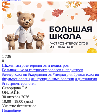
1 736
0
Школа гастроэнтерологов и педиатров
Большая школа гастроэнтерологов и педиатров
#аллергологов
#кардиологов
#педиатрия
#ревматология
#пульмонология
#инфекционные болезни
#диетология
#гастроэнтерология
Скворцова Т.А.
ОНЛАЙН
30 октября 2026
10:00 - 18:00 (мск)
Участие бесплатное
Подробнее