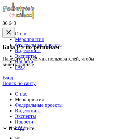
36 643
О нас
Mероприятия
Федеральные проекты
База PS по регионам
Видеокнига
Эксперты
Наведите на счётчик пользователей, чтобы
Новости
видеть данные
FAQ
Вход
Поиск по сайту
О нас
Mероприятия
Федеральные проекты
Видеокнига
Эксперты
Новости
FAQ
Прокрутите