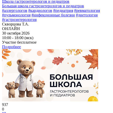
Школа гастроэнтерологов и педиатров
Большая школа гастроэнтерологов и педиатров
#аллергологов
#кардиологов
#педиатрия
#ревматология
#пульмонология
#инфекционные болезни
#диетология
#гастроэнтерология
Скворцова Т.А.
ОНЛАЙН
30 октября 2026
10:00 - 18:00 (мск)
Участие бесплатное
Подробнее
937
0