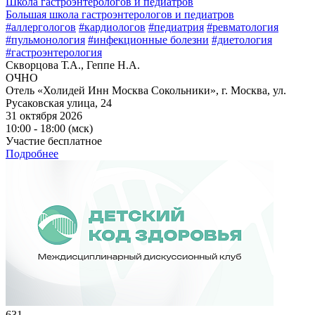
Школа гастроэнтерологов и педиатров
Большая школа гастроэнтерологов и педиатров
#аллергологов
#кардиологов
#педиатрия
#ревматология
#пульмонология
#инфекционные болезни
#диетология
#гастроэнтерология
Скворцова Т.А., Геппе Н.А.
ОЧНО
Отель «Холидей Инн Москва Сокольники», г. Москва, ул.
Русаковская улица, 24
31 октября 2026
10:00 - 18:00 (мск)
Участие бесплатное
Подробнее
631