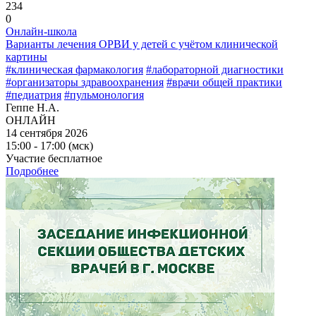
234
0
Онлайн-школа
Варианты лечения ОРВИ у детей с учётом клинической
картины
#клиническая фармакология
#лабораторной диагностики
#организаторы здравоохранения
#врачи общей практики
#педиатрия
#пульмонология
Геппе Н.А.
ОНЛАЙН
14 сентября 2026
15:00 - 17:00 (мск)
Участие бесплатное
Подробнее