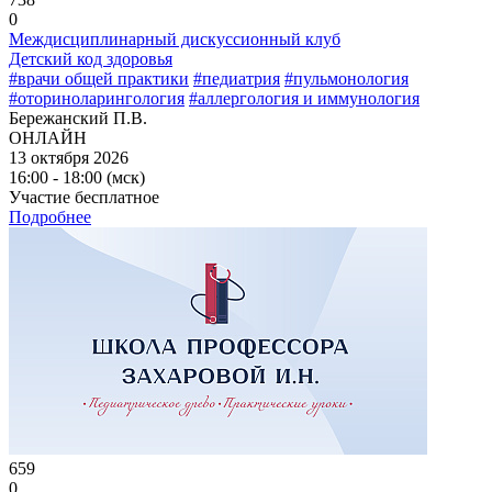
0
Междисциплинарный дискуссионный клуб
Детский код здоровья
#врачи общей практики
#педиатрия
#пульмонология
#оториноларингология
#аллергология и иммунология
Бережанский П.В.
ОНЛАЙН
13 октября 2026
16:00 - 18:00 (мск)
Участие бесплатное
Подробнее
659
0