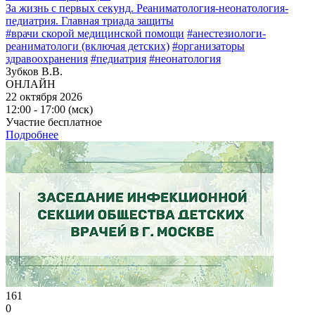
За жизнь с первых секунд. Реаниматология-неонатология-
педиатрия. Главная триада защиты
#врачи скорой медицинской помощи
#анестезиологи-
реаниматологи (включая детских)
#организаторы
здравоохранения
#педиатрия
#неонатология
Зубков В.В.
ОНЛАЙН
22 октября 2026
12:00 - 17:00 (мск)
Участие бесплатное
Подробнее
161
0